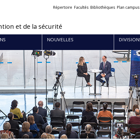
Liens
Répertoire
Facultés
Bibliothèques
Plan campus
externes
tion et de la sécurité
NS
NOUVELLES
DIVISION