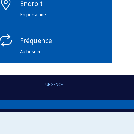
Endroit
En personne
Fréquence
Au besoin
URGENCE