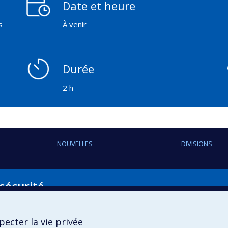
Date et heure
s
À venir
Durée
2 h
NOUVELLES
DIVISIONS
 sécurité
Suivez-nous
ecter la vie privée
Youtube