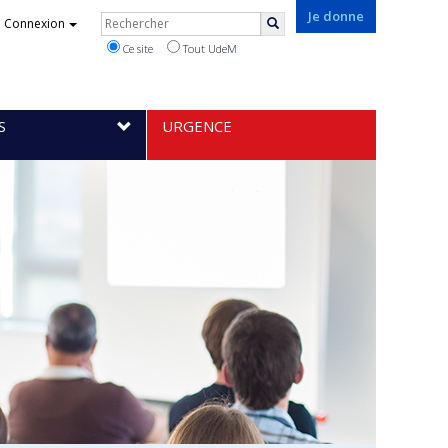
Rechercher
Je donne
Connexion
Rechercher
Ce site
Tout UdeM
S
URGENCE