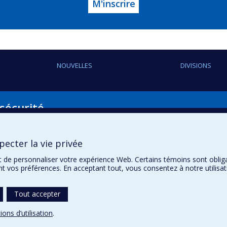
M'inscrire
NOUVELLES
DIVISIONS
 sécurité
Suivez-nous
ecter la vie privée
Youtube
ilisation
t de personnaliser votre expérience Web. Certains témoins sont oblig
ent vos préférences. En acceptant tout, vous consentez à notre utili
Tout accepter
ions d’utilisation
.
témoins