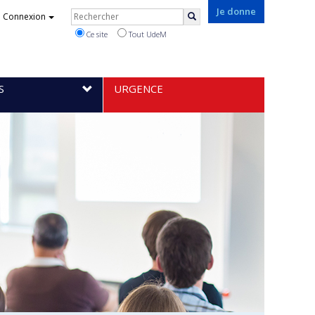
Rechercher
Je donne
Connexion
Rechercher
Ce site
Tout UdeM
S
URGENCE