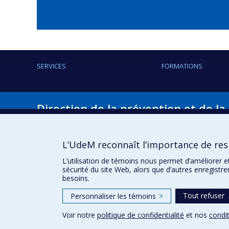
SERVICES
FORMATIONS
Direction de la prévention et de la
Nous joindre
Plan du site
Carrières
Confidentialité
L’UdeM reconnaît l’importance de resp
Lois, directives, règlements et normes
Conditions d’ut
L’utilisation de témoins nous permet d’améliorer e
sécurité du site Web, alors que d’autres enregistr
besoins.
Tout refuser
Personnaliser les témoins
>
Voir notre
politique de confidentialité
et nos
condit
Confidentialité
Conditions d’utilisation
Paramètres des 