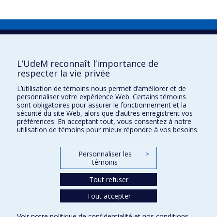
Direction de la prévention et de la
sécurité
L’UdeM reconnaît l’importance de
Nous joindre
respecter la vie privée
Carrières
L’utilisation de témoins nous permet d’améliorer et de
Lois, directives, règlements et normes
personnaliser votre expérience Web. Certains témoins
sont obligatoires pour assurer le fonctionnement et la
Plan du site
sécurité du site Web, alors que d’autres enregistrent vos
préférences. En acceptant tout, vous consentez à notre
Confidentialité
utilisation de témoins pour mieux répondre à vos besoins.
Conditions d’utilisation
Personnaliser les
>
Suivez-nous
témoins
Youtube
Tout refuser
Tout accepter
Confidentialité
Voir notre
politique de confidentialité
et nos
conditions