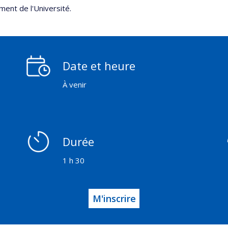
ent de l'Université.
Date et heure
À venir
Durée
1 h 30
M'inscrire