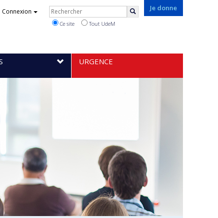
Rechercher
Je donne
Connexion
Rechercher
Ce site
Tout UdeM
S
URGENCE