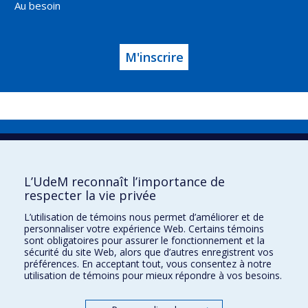
Au besoin
M'inscrire
Direction de la prévention et de la
sécurité
L’UdeM reconnaît l’importance de
Nous joindre
respecter la vie privée
Carrières
L’utilisation de témoins nous permet d’améliorer et de
Lois, directives, règlements et normes
personnaliser votre expérience Web. Certains témoins
sont obligatoires pour assurer le fonctionnement et la
Plan du site
sécurité du site Web, alors que d’autres enregistrent vos
préférences. En acceptant tout, vous consentez à notre
Confidentialité
utilisation de témoins pour mieux répondre à vos besoins.
Conditions d’utilisation