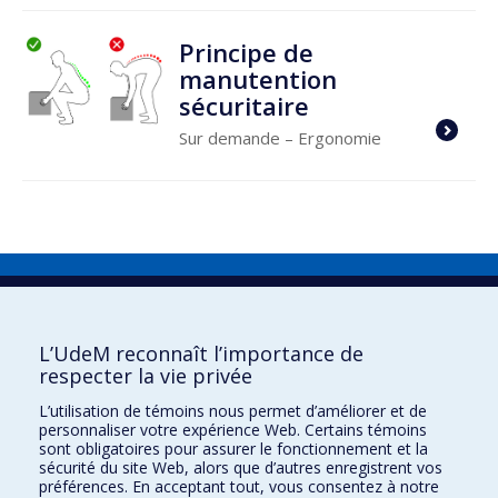
Principe de
manutention
sécuritaire
Sur demande
– Ergonomie
Direction de la prévention et de la
sécurité
L’UdeM reconnaît l’importance de
Nous joindre
respecter la vie privée
Carrières
L’utilisation de témoins nous permet d’améliorer et de
Lois, directives, règlements et normes
personnaliser votre expérience Web. Certains témoins
sont obligatoires pour assurer le fonctionnement et la
Plan du site
sécurité du site Web, alors que d’autres enregistrent vos
préférences. En acceptant tout, vous consentez à notre
Confidentialité