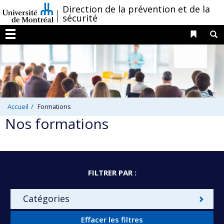
Passer
/
Direction de la prévention et de la
sécurité
au
contenu
Liens 
R
Menu
Accueil
Formations
Nos formations
FILTRER PAR :
Catégories
Effacer les filtres