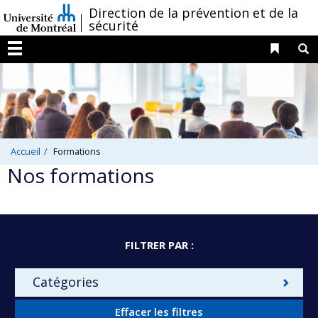
Passer
/
Direction de la prévention et de la
sécurité
au
contenu
Liens 
R
Menu
Accueil
Formations
Nos formations
FILTRER PAR :
Catégories
Effacer les filtres