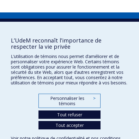
Direction de la prévention et de la
sécurité
L’UdeM reconnaît l’importance de
Nous joindre
respecter la vie privée
Carrières
L’utilisation de témoins nous permet d’améliorer et de
Lois, directives, règlements et normes
personnaliser votre expérience Web. Certains témoins
sont obligatoires pour assurer le fonctionnement et la
Plan du site
sécurité du site Web, alors que d’autres enregistrent vos
préférences. En acceptant tout, vous consentez à notre
Confidentialité
utilisation de témoins pour mieux répondre à vos besoins.
Conditions d’utilisation
Personnaliser les
>
Suivez-nous
témoins
Youtube
Tout refuser
Tout accepter
Confidentialité
Voir notre
politique de confidentialité
et nos
conditions