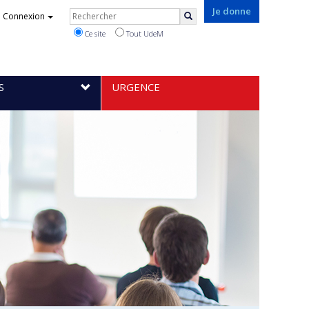
Rechercher
Je donne
Connexion
Rechercher
Ce site
Tout UdeM
S
URGENCE